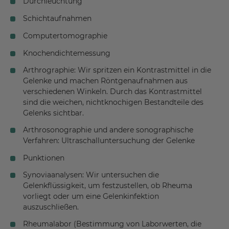
Durchleuchtung
Osteoporotische Frakturen
Schichtaufnahmen
Polyarthrose
Computertomographie
Knochendichtemessung
Psoriasis-Spondarthritis
Arthrographie: Wir spritzen ein Kontrastmittel in die
psoriatische Spondylarthropathie
Gelenke und machen Röntgenaufnahmen aus
verschiedenen Winkeln. Durch das Kontrastmittel
reaktive Arthritiden
sind die weichen, nichtknochigen Bestandteile des
Rheumatoide Arthritis
Gelenks sichtbar.
Sakroilitis
Arthrosonographie und andere sonographische
Verfahren: Ultraschalluntersuchung der Gelenke
Schultergelenksarthrose
Punktionen
Sjögren Syndrom
Synoviaanalysen: Wir untersuchen die
Sklerodermie
Gelenkflüssigkeit, um festzustellen, ob Rheuma
Spondylarthropathie
vorliegt oder um eine Gelenkinfektion
auszuschließen.
Sudecksche Krankheit
Rheumalabor (Bestimmung von Laborwerten, die