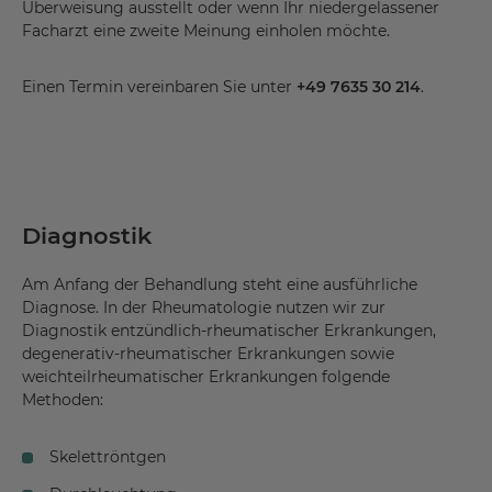
Überweisung ausstellt oder wenn Ihr niedergelassener
Hämochromatose
Facharzt eine zweite Meinung einholen möchte.
Kniegelenksarthrose
Einen Termin vereinbaren Sie unter
+49 7635 30 214
.
Komplexes regionales Schmerzsyndrom
Lupus
Mischkollagenose
Morbus Bechterew
Diagnostik
Morbus Forestier
Am Anfang der Behandlung steht eine ausführliche
Morbus Paget
Diagnose. In der Rheumatologie nutzen wir zur
Diagnostik entzündlich-rheumatischer Erkrankungen,
Morbus Reiter
degenerativ-rheumatischer Erkrankungen sowie
Morbus Sudeck
weichteilrheumatischer Erkrankungen folgende
Methoden:
Omarthrose
Osteomalazie
Skelettröntgen
Osteoporose