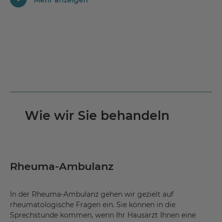
Mehr anzeigen
Arthrose des Kniegelenks
Arthrose des Schultergelenks
Chondrocalcinose
chronische Schmerzen
chronische Schmerzstörung mit somatischen und
psychischen Faktoren
chronisches Schmerzsyndrom
Wie wir Sie behandeln
Coxarthrose
CRPS (complex regional pain syndrome)
Facettensyndrome
Rheuma-Ambulanz
Fischwirbel
Gicht
In der Rheuma-Ambulanz gehen wir gezielt auf
rheumatologische Fragen ein. Sie können in die
Gonarthrose
Sprechstunde kommen, wenn Ihr Hausarzt Ihnen eine