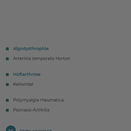
Algodysthrophie
Arteriitis temporalis Horton
Hüftarthrose
Keilwirbel
Polymyalgia rheumatica
Psoriasis-Arthritis
Arthritis bei entzündlichen Darmerkrankungen
Arthritis bei Sarkoidose (Morbus Whipple)