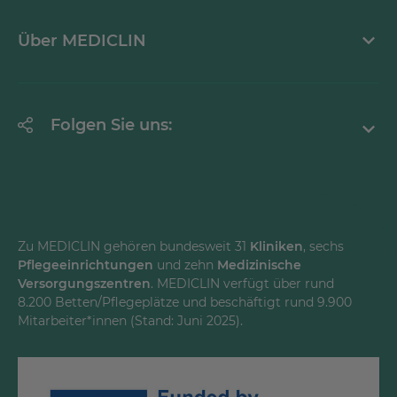
Krankheitsbilder A-Z
Über MEDICLIN
Mediathek
Erklärung zur Barrierefreiheit
Unternehmen
Folgen Sie uns:
Einrichtungen
Facebook
Instagram
Youtube
Zu MEDICLIN gehören bundesweit 31
Kliniken
, sechs
Pflegeeinrichtungen
und zehn
Medizinische
Versorgungszentren
. MEDICLIN verfügt über rund
8.200 Betten/Pflegeplätze und beschäftigt rund 9.900
Mitarbeiter*innen (Stand: Juni 2025).