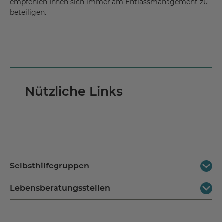
empfehlen Ihnen sich immer am Entlassmanagement zu
beteiligen.
Nützliche Links
Selbsthilfegruppen
Lebensberatungsstellen
In Selbsthilfegruppen unterstützen sich Betroffene
gegenseitig. Adressen bekommen Sie über Ihr örtliches
Gesundheitsamt oder aber auch über die "Nationale
Einen Überblick über Beratungsstellen aller Art hat