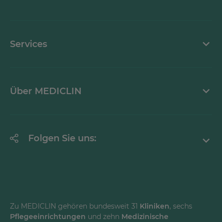
Stellenangebote
Kontaktformular
Services
Ansprechpartner
Krankheitsbilder A-Z
Über MEDICLIN
Mediathek
Erklärung zur Barrierefreiheit
Unternehmen
Folgen Sie uns:
Einrichtungen
Facebook
Instagram
Youtube
Zu MEDICLIN gehören bundesweit 31
Kliniken
, sechs
Pflegeeinrichtungen
und zehn
Medizinische