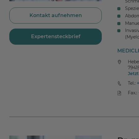
Schme
Spezie
Kontakt aufnehmen
Abdom
Manuel
Invasi
Expertensteckbrief
(Myel
MEDICLI
Hebe
7941
Jetz
Tel.:
Fax.: