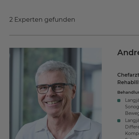
2 Experten gefunden
Andr
Chefarzt
Rehabili
Behandlu
Langjä
Sonog
Beweg
Langjä
Differ
Kompr