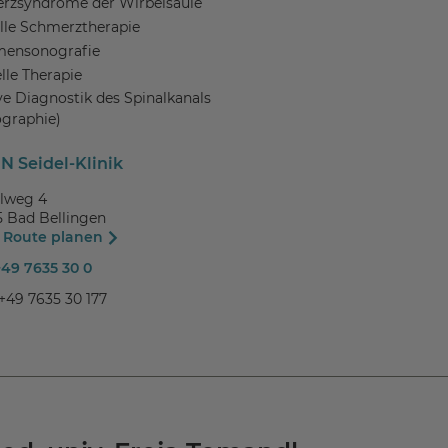
rzsyndrome der Wirbelsäule
lle Schmerztherapie
ensonografie
le Therapie
ve Diagnostik des Spinalkanals
ographie)
N Seidel-Klinik
lweg 4
5 Bad Bellingen
t Route planen
+49 7635 30 0
 +49 7635 30 177