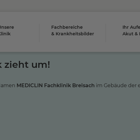
Unsere
Fachbereiche
Ihr Auf
linik
& Krankheitsbilder
Akut &
 zieht um!
 Namen
MEDICLIN Fachklinik Breisach
im Gebäude der e