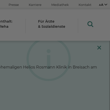
Presse
Karriere
Mediathek
Kontakt
enthalt:
Für Ärzte
 Reha
& Sozialdienste
Aus
An
hemaligen Helios Rosmann Klinik in Breisach am
STRG
Plus- (+)
Minus-Taste (-)
STRG
0