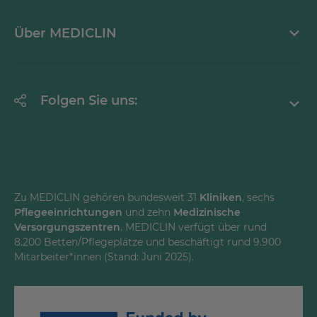
Krankheitsbilder A-Z
Über MEDICLIN
Mediathek
Erklärung zur Barrierefreiheit
Unternehmen
Folgen Sie uns:
Einrichtungen
Facebook
Instagram
Youtube
Zu MEDICLIN gehören bundesweit 31
Kliniken
, sechs
Pflegeeinrichtungen
und zehn
Medizinische
Versorgungszentren
. MEDICLIN verfügt über rund
8.200 Betten/Pflegeplätze und beschäftigt rund 9.900
Mitarbeiter*innen (Stand: Juni 2025).